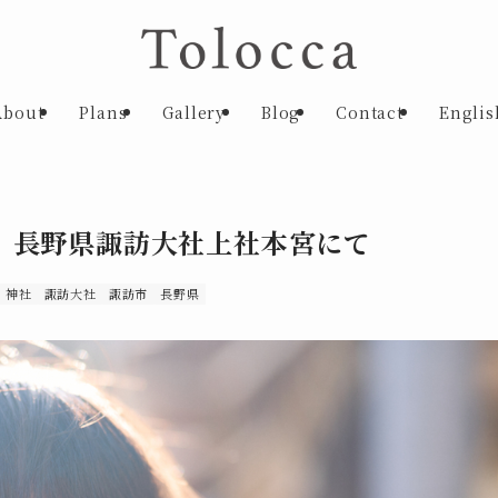
About
Plans
Gallery
Blog
Contact
Englis
｜長野県諏訪大社上社本宮にて
神社
諏訪大社
諏訪市
長野県