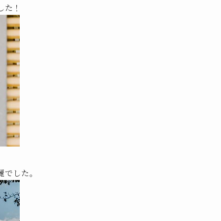
した！
麗でした。